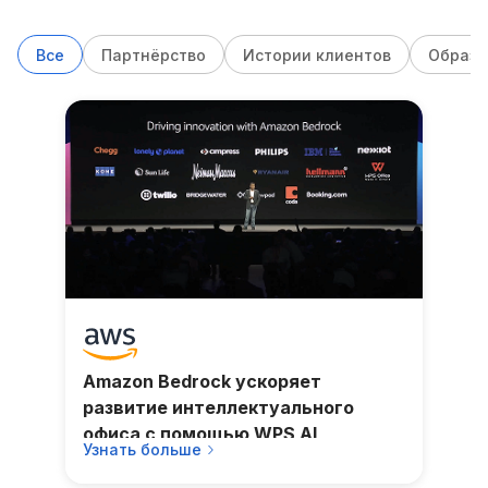
Все
Партнёрство
Истории клиентов
Образо
Amazon Bedrock ускоряет
развитие интеллектуального
офиса с помощью WPS AI
Узнать больше