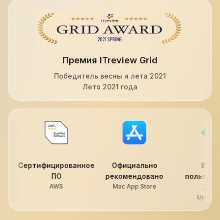
Премия ITreview Grid
Победитель весны и лета 2021
Лето 2021 года
ованное
Официально
Выбор
Л
рекомендовано
пользователей
прилож
Mac App Store
2022
Goo
Uptodown