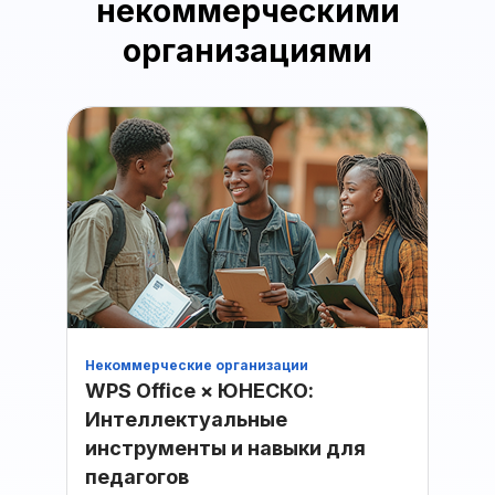
некоммерческими
организациями
Некоммерческие организации
Образ
WPS Office × ЮНЕСКО:
King
Интеллектуальные
Offi
инструменты и навыки для
подд
педагогов
обуч