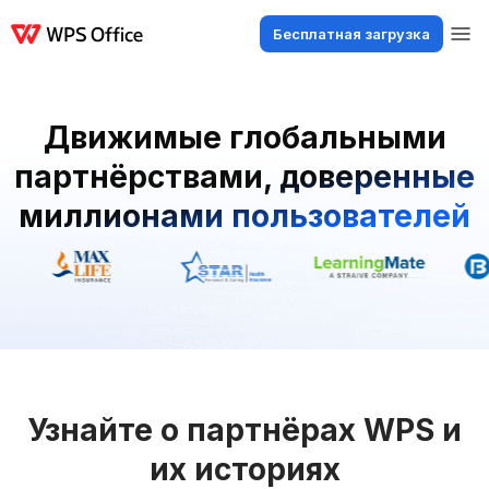
Бесплатная загрузка
Продукты
Windows
Mac
Linux
Android
iOS
iPad
Онлайн
WPS 
Движимые глобальными
партнёрствами, доверенные
миллионами пользователей
Узнайте о партнёрах WPS и
их историях