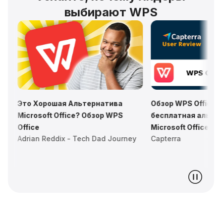
выбирают WPS
✅ 
WPS
PPT
La
Альтернатива
Обзор WPS Office: Лучшая
ce? Обзор WPS
бесплатная альтернатива
Microsoft Office
 Tech Dad Journey
Capterra