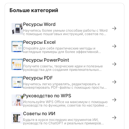
Больше категорий
Ресурсы Word
Научитесь более умным способам работы с Word
с помощью пошаговых инструкций, советов по
продуктивности и отраслевых новостей.
Ресурсы Excel
Откройте для себя практические методы и
наглядные примеры для более эффективной
работы с данными, формулами и графиками в
Excel.
Ресурсы PowerPoint
Получите советы, творческие идеи и полезные
руководства для создания привлекательных
слайдов и уверенных презентаций.
Ресурсы PDF
Научитесь легко управлять, редактировать и
конвертировать PDF-файлы с помощью простых
руководств и практических советов.
Руководство по WPS
Используйте WPS Office на максимум с помощью
руководств по функциям, советов по настройке и
решений распространённых проблем.
Советы по ИИ
Будьте в курсе последних инструментов ИИ,
руководств по ChatGPT и реальных примеров
использования искусственного интеллекта в