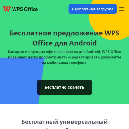
Бесплатная загрузка
Продукты
Windows
Mac
Linux
Android
iOS
iPad
Онлайн
WPS 
Бесплатное предложение WPS
Office для Android
Как один из лучших офисных пакетов для Android, WPS Office
позволяет легко просматривать и редактировать документы
на мобильном телефоне.
Бесплатно скачать
Бесплатный универсальный