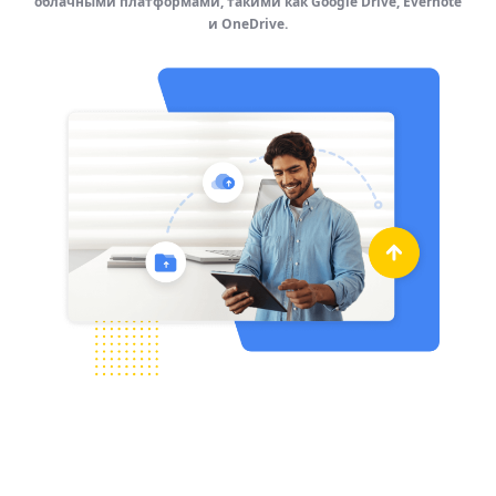
облачными платформами, такими как Google Drive, Evernote
и OneDrive.