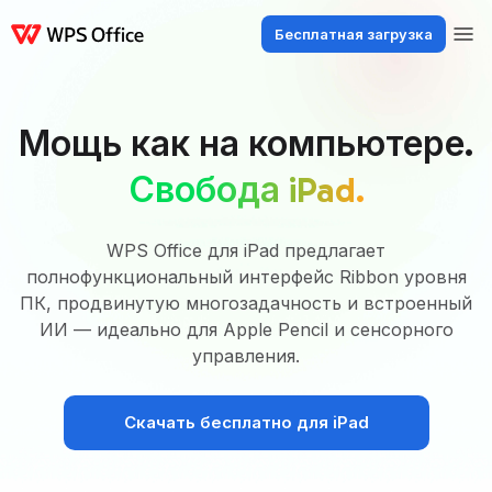
Бесплатная загрузка
Продукты
Windows
Mac
Linux
Android
iOS
iPad
Онлайн
WPS 
Мощь как на компьютере.
Свобода iPad.
WPS Office для iPad предлагает
полнофункциональный интерфейс Ribbon уровня
ПК, продвинутую многозадачность и встроенный
ИИ — идеально для Apple Pencil и сенсорного
управления.
Скачать бесплатно для iPad