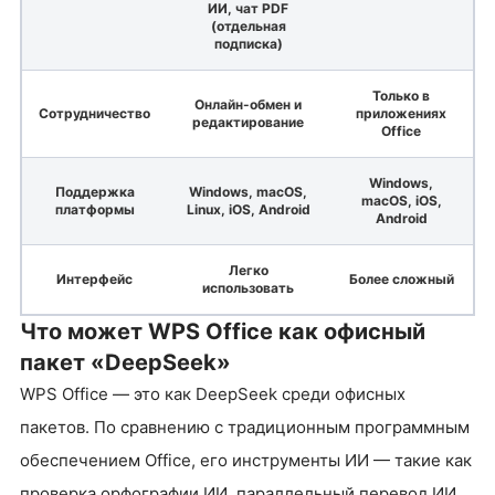
ИИ, чат PDF
(отдельная
подписка)
Только в
Онлайн-обмен и
Сотрудничество
приложениях
редактирование
Office
Windows,
Поддержка
Windows, macOS,
macOS, iOS,
платформы
Linux, iOS, Android
Android
Легко
Интерфейс
Более сложный
использовать
Что может WPS Office как офисный
пакет «DeepSeek»
WPS Office — это как DeepSeek среди офисных
пакетов. По сравнению с традиционным программным
обеспечением Office, его инструменты ИИ — такие как
проверка орфографии ИИ, параллельный перевод ИИ,