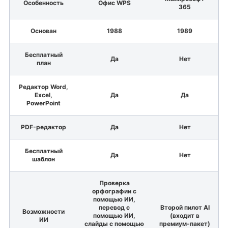
Особенность
Офис WPS
365
Основан
1988
1989
Бесплатный
Да
Нет
план
Редактор Word,
Excel,
Да
Да
PowerPoint
PDF-редактор
Да
Нет
Бесплатный
Да
Нет
шаблон
Проверка
орфографии с
помощью ИИ,
перевод с
Второй пилот AI
Возможности
помощью ИИ,
(входит в
ИИ
слайды с помощью
премиум-пакет)