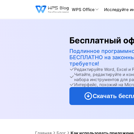
WPS Office
Исследуйте и
Бесплатный о
Подлинное программно
БЕСПЛАТНО на законных
требуется!
Редактируйте Word, Excel и
Читайте, редактируйте и к
набора инструментов для ра
Интерфейс, похожий на Micro
Скачать бесп
Главная
Блог
Как использовать приложение