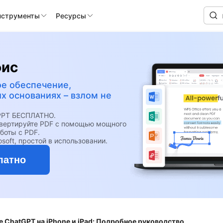
нструменты
Ресурсы
фис
е обеспечение,
 основаниях – взлом не
 PPT БЕСПЛАТНО.
онвертируйте PDF с помощью мощного
боты с PDF.
soft, простой в использовании.
латно
 ChatGPT на iPhone и iPad: Подробное руководство