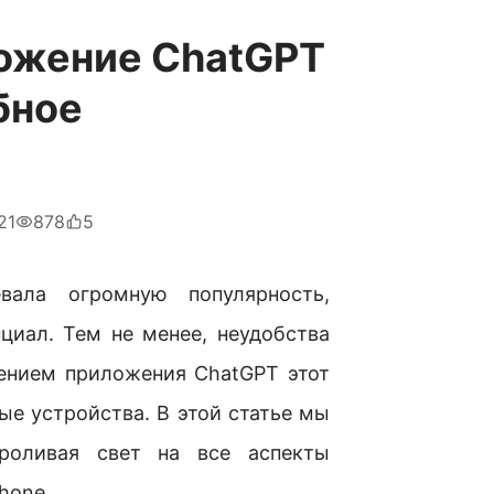
ложение ChatGPT
бное
21
878
5
вала огромную популярность,
циал. Тем не менее, неудобства
лением приложения ChatGPT этот
ые устройства. В этой статье мы
роливая свет на все аспекты
hone.