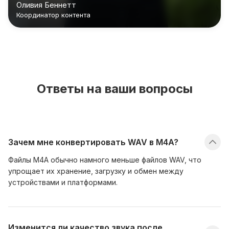
Оливия Беннетт
быстрым и удобным."
Координатор контента
Ответы на ваши вопросы
Зачем мне конвертировать WAV в M4A?
Файлы M4A обычно намного меньше файлов WAV, что
упрощает их хранение, загрузку и обмен между
устройствами и платформами.
Изменится ли качество звука после