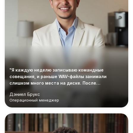
"Я каждую неделю записываю командные
совещания, и раньше WAV-файлы занимали
слишком много места на диске. После
преобразования их в M4A загрузка стала намного
Дэниел Брукс
быстрее, и управлять ими стало проще."
Операционный менеджер