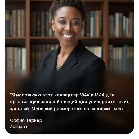
"Я использую этот конвертер WAV в M4A для
организации записей лекций для университетских
занятий. Меньший размер файлов экономит место
на моем ноутбуке, не влияя на качество
София Тернер
воспроизведения."
Аспирант