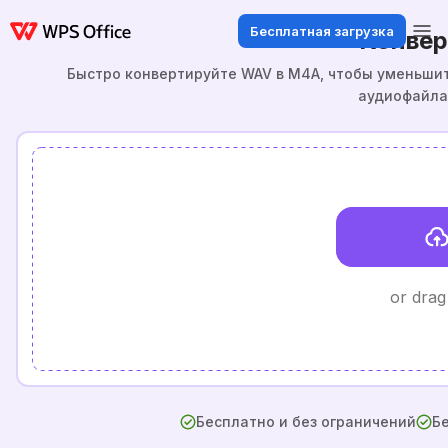
Бесплатная загрузка
Конвер
Быстро конвертируйте WAV в M4A, чтобы уменьшит
аудиофайла
or drag
Бесплатно и без ограничений
Бе