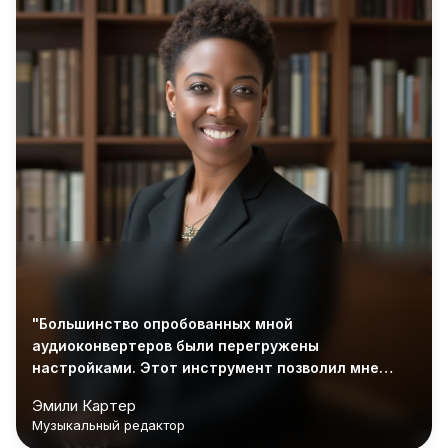
"Большинство опробованных мной
аудиоконвертеров были перегружены
настройками. Этот инструмент позволил мне
конвертировать MP3 в FLAC онлайн за считанные
Эмили Картер
минуты без установки чего-либо."
Музыкальный редактор