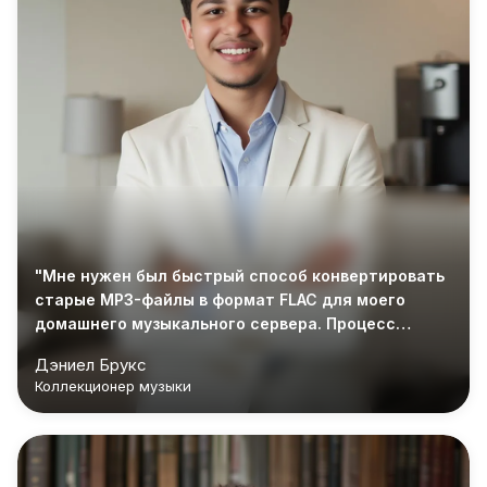
"Мне нужен был быстрый способ конвертировать
старые MP3-файлы в формат FLAC для моего
домашнего музыкального сервера. Процесс
оказался простым, и метаданные сохранились в
Дэниел Брукс
упорядоченном виде."
Коллекционер музыки