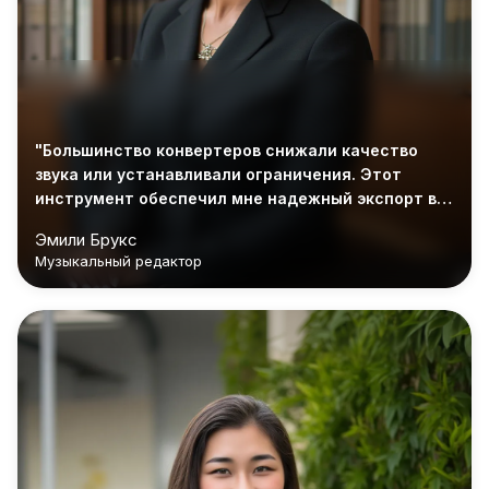
"Большинство конвертеров снижали качество
звука или устанавливали ограничения. Этот
инструмент обеспечил мне надежный экспорт в
формат AIFF без установки дополнительного
Эмили Брукс
приложения."
Музыкальный редактор