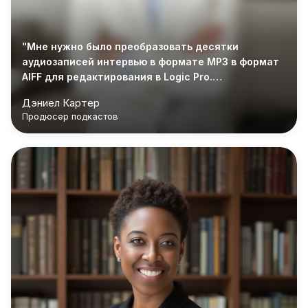
"Мне нужно было преобразовать десятки
аудиозаписей интервью в формате MP3 в формат
AIFF для редактирования в Logic Pro.
Преобразование прошло быстро, и файлы
Дэниел Картер
импортировались идеально."
Продюсер подкастов