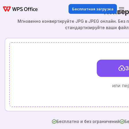
Бесплатная загрузка
Конвер
Мгновенно конвертируйте JPG в JPEG онлайн. Без п
стандартизируйте ваши файлы
З
или пе
Бесплатно и без ограничений
Бе