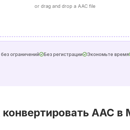
or drag and drop a AAC file
 без ограничений
Без регистрации
Экономьте время
 конвертировать AAC в