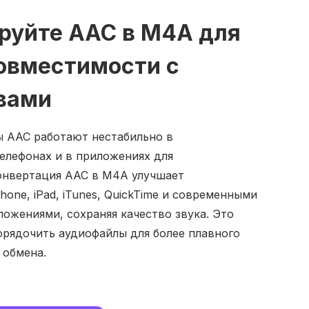
руйте AAC в M4A для
овместимости с
вами
 AAC работают нестабильно в
телефонах и в приложениях для
онвертация AAC в M4A улучшает
hone, iPad, iTunes, QuickTime и современными
ожениями, сохраняя качество звука. Это
орядочить аудиофайлы для более плавного
 обмена.