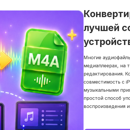
Конверти
лучшей с
устройст
Многие аудиофайлы
медиаплеерах, на 
редактирования. К
совместимость с iP
музыкальными прил
простой способ уп
воспроизведения и