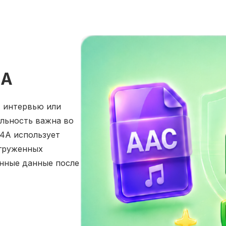
4A
, интервью или
льность важна во
4A использует
агруженных
енные данные после