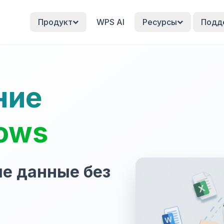
Продукт
WPS AI
Ресурсы
Подд
ние
ows
ые данные без