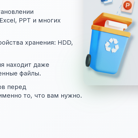
тановлении
xcel, PPT и многих
ойства хранения: HDD,
ия находит даже
енные файлы.
ов перед
менно то, что вам нужно.